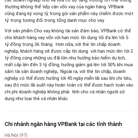
các doanh nghiệp nhỏ và vừa có sự tăng trưởng tốt mà thông
thường không thể tiếp cận vốn vay của ngân hàng. VPBank
cũng đang kỳ vọng tỷ trọng gói sản phẩm này chiếm được một
tỷ trọng tương đối trong tổng danh mục cho vay
Với sản phẩm Cho vay không tài sản đảm bảo, VPBank có thể
cho khách hàng vay vốn với hạn mức tín dụng tối đa lên tới 5
tỷ đồng trong 36 tháng. Hơn nữa, với thẻ tín chấp doanh
nghiệp, khách hàng sẽ được cấp tín dụng với hạn mức lên tới 2
tỷ đồng cùng những ưu đãi lớn như hưởng bảo hiểm du lịch,
mất cắp lên đến 3 tỷ đồng, hưởng giảm giá lên tới 50% khi mua
sắm tài sản doanh nghiệp,. Ngoài ra, với thẻ tín chấp, doanh
nghiệp có thể được hưởng tới 45 ngày miễn lãi sau khi chi tiêu,
sau đó mức lãi suất này hoàn toàn có thể được hạch toán vào
chi phí doanh nghiệp không phải tính cho cá nhân người sử
dụng như loại thẻ cá nhân khác.
Chi nhánh ngân hàng VPBank tại các tỉnh thành
Hà Nội
(97)