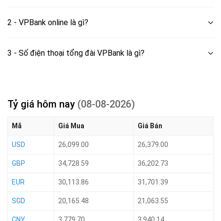
2 - VPBank online là gì?
3 - Số điện thoại tổng đài VPBank là gì?
Tỷ giá hôm nay
(08-08-2026)
Mã
Giá Mua
Giá Bán
USD
26,099.00
26,379.00
GBP
34,728.59
36,202.73
EUR
30,113.86
31,701.39
SGD
20,165.48
21,063.55
CNY
3,779.70
3,940.14