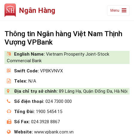
Ngân Hàng
Menu
Thông tin Ngân hàng Việt Nam Thịnh
Vượng VPBank
English Name:
Vietnam Prosperity Joint‑Stock
Commercial Bank
Swift Code:
VPBKVNVX
Telex:
N/A
Địa chỉ trụ sở chính:
89 Láng Hạ, Quận Đống Đa, Hà Nội
Số điện thoại:
024 7300 000
Tổng Đài:
1900 5454 15
Số Fax:
024 3928 8867
Website:
www.vpbank.com.vn