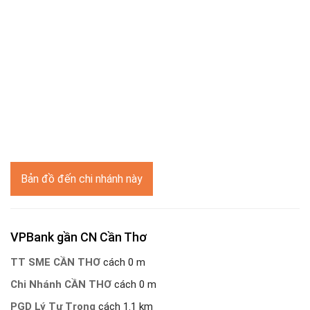
Bản đồ đến chi nhánh này
VPBank gần CN Cần Thơ
TT SME CẦN THƠ
cách 0 m
Chi Nhánh CẦN THƠ
cách 0 m
PGD Lý Tự Trọng
cách 1.1 km